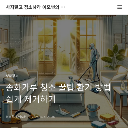
사지말고 청소하라 이모썬의 청소법
생활정보
송화가루 청소 꿀팁 환기 방법
쉽게 제거하기
청소강사 이모썬
2024. 5. 4. 21:36