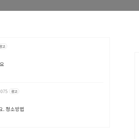
광고
려요
1075
광고
세요. 청소방법