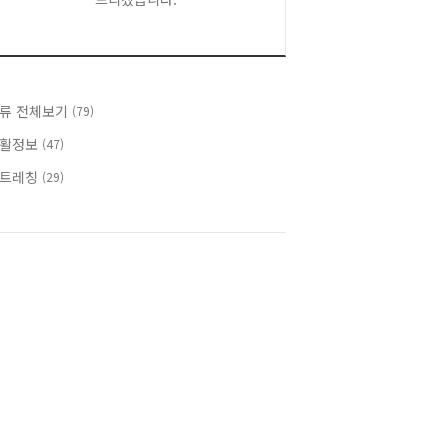
류 전체보기
(79)
활정보
(47)
트레칭
(29)