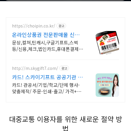
https://choipin.co.kr/
광고
온라인상품권 전문판매몰 신용
카드, 휴대폰 결제 OK
문상,컬쳐,틴캐시,구글기프트,스벅
등/신용,체크,법인카드,휴대폰결제
구입가능한상품권
http://m.skygift7.com/
광고
카드! 스카이기프트 공공기관 우
선구매 대상기업
카드! 관공서/기업/학교/단체 행사-
맞춤제작/ 주문-인쇄-출고/ 가격+품
질+고객만족도 BEST/ 지금 바로 전
화주세요!
대중교통 이용자를 위한 새로운 절약 방
법