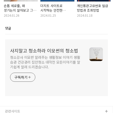
손톱 세로줄, 왜
더치트 사이트로
개인통관고유번호 발급
생기는지 알아보고 그
시작하는 안전한
방법과 조회방법
이유와 함께 해결법
중고거래, 새로운
2024.01.26
2024.01.25
2024.01.18
5가지
가이드로 중고거래의
안전 지키기
댓글
사지말고 청소하라 이모썬의 청소법
청소강사 이모썬 알려주는 생활정보 이야기 생활
습관 건강관리 집안청소 대작전 모든이야기를 알
기쉽게 알려 드리겠습니다.
구독하기
관련사이트