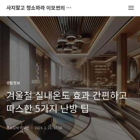
사지말고 청소하라 이모썬의 청소법
생활정보
겨울철 실내온도 효과 간편하고
따스한 5가지 난방 팁
청소강사 이모썬
2024. 1. 21. 17:58