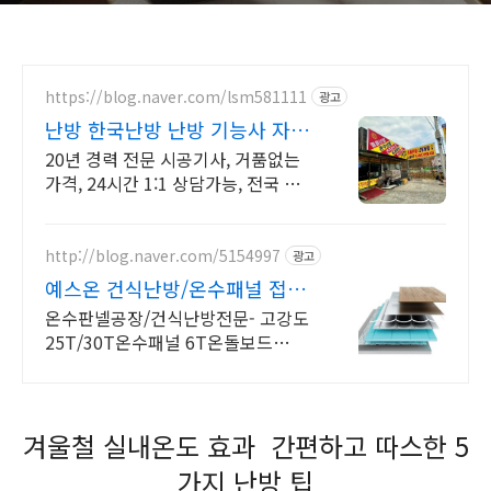
https://blog.naver.com/lsm581111
광고
난방 한국난방 난방 기능사 자격
증 보유
20년 경력 전문 시공기사, 거품없는
가격, 24시간 1:1 상담가능, 전국 출
장 코튼망사발열체 난방필름 온돌판
넬 전기온수기 면상필름 온수난방 탄
소난방 히팅케이블
http://blog.naver.com/5154997
광고
예스온 건식난방/온수패널 접촉
율99% NO꿀렁꺼짐
온수판넬공장/건식난방전문- 고강도
25T/30T온수패널 6T온돌보드
15A/12A엑셀 내경15A, 내경12A 엑
셀선택가능/접착형 강마루온돌마루
시공가능
겨울철 실내온도 효과 간편하고 따스한 5
가지 난방 팁