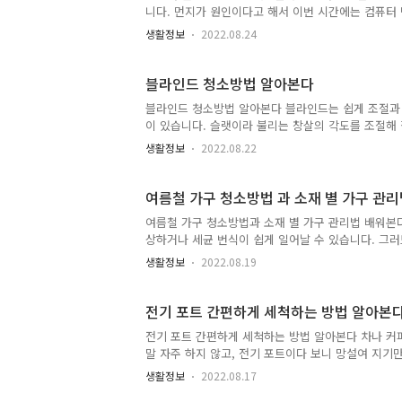
을 진행합니다. 4. 본인인증이 완료되면 개인정보를 
니다. 먼지가 원인이다고 해서 이번 시간에는 컴퓨터
합니다. 5. 개인통관번호가 발급되..
는 이유 컴퓨터 사용하다 보면은 느려지는 작동과 잡
생활정보
2022.08.24
빠져나가지 못하니 계속해서 과열되어서 인지 상당히
는 제거할 수 없지만은 정기적으로 컴퓨터 먼지 청소
습니다. 좋은 컴퓨터 먼지 청소방법 사용 환경에 따라서
블라인드 청소방법 알아본다
나 반려동물을 키우거나 할 경우에는 먼지가 많이 쌓을 
블라인드 청소방법 알아본다 블라인드는 쉽게 조절과
이 있습니다. 슬랫이라 불리는 창살의 각도를 조절해
사생활 보호의 이점도 얻을 수 있어 커튼과 다르기에
생활정보
2022.08.22
서 청소방법에 대해 알아보겠습니다. 블라인드 청소
방법도 다양하게 많아서 블라인드는 더러워지기 전에 
흡할 때를 생각해 봅니다. 나무 블라인드 청소방법 
여름철 가구 청소방법 과 소재 별 가구 관
그대로의 질감을 느낄 수 있어 내추럴한 감성이 담겨 있
여름철 가구 청소방법과 소재 별 가구 관리법 배워본
상하거나 세균 번식이 쉽게 일어날 수 있습니다. 그
니다. 여름철 가구 청소방법과 소재 별 가구 관리해야
생활정보
2022.08.19
과 세균 쉬워질 수 있습니다. 그러므로 가구 청소방법
소하는 방법 맑은 날 청소하기 좋습니다. 여름철 장
를 청소하기 앞서 맑은 날 청소하는 것이 조금 덜 습
전기 포트 간편하게 세척하는 방법 알아본
진행하시는 게 좋을 것입니다. 계절인 만큼 가구가 변
전기 포트 간편하게 세척하는 방법 알아본다 차나 커
말 자주 하지 않고, 전기 포트이다 보니 망설여 지기
알아보겠습니다. 전기 포트 세척을 해야 하는 이유 전
생활정보
2022.08.17
니다. 전기 포트 세척을 하기 전에 손이 들어갈 수 