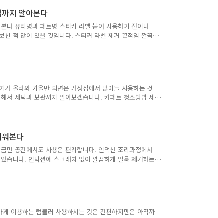
 긴 나무젓가락을 이용해 세척을 해야 하는 번거로움이 있을
들어가지 않도록 조심까지 해야 합니다. 전기 포트 간편하게
 제거방법까지 알아본다
..
본다 유리병과 페트병 스티커 라벨 붙어 사용하기 전이나
보신 적 많이 있을 것입니다. 스티커 라벨 제거 끈적임 깔끔
 끈적임 제거방법을 알아야 하는 이유 스티커 라벨 제거만
는 쉽게 만드는 것들도 있지만은 간혹 스티커 제거가 안돼서
야 합니다. 오일을 사용하기도 하지만은 환경을 생각해 조금
티커 라벨 제거방법 따듯한 물을 용기에 담아서 병 라벨 제거
로 떼..
기가 올라와 겨울만 되면은 가정집에서 많이들 사용하는 것
대해서 세탁과 보관까지 알아보겠습니다. 카페트 청소방법 세
용한 카페트를 청소기를 이용해서 먼지만 빨아들이기만 했어도
치를 해놓으시면은 카페트에서 냄새가 날 수 있으며 호흡할
 합니다. 카페트 청소방법 굵은소금과 고무장갑을 준비해
가 청소하는데 도움이 되십니다. 청소하시고 싶은 카페트에
배워본다
러 주시는데 카페트 소재..
조금만 공간에서도 사용은 편리합니다. 인덕션 조리과정에서
고 있습니다. 인덕션에 스크래치 없이 깔끔하게 얼룩 제거하는
는 이유 조리과정 있어서 끈적거리는 국물이나 음식물이 흘러
 경우가 발생하기도 하고, 인덕션은 세라믹 재질이라 오염물
경우 오염물이 딱딱하게 굳어 인덕션에 붙어 버리게 됩니다.
로 닦아내면은 흠집이 납니다. 면도칼과 주방세제로 찌든
세제를 부어주시기..
편하게 이용하는 텀블러 사용하시는 것은 간편하지만은 아직까