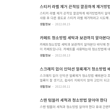
것입니다. 손이 잘 닿지 않게 되면은 집게나 길이가
것입니다. 전기 포트이라 싱크대 바닥 부분이 물이 
스티커 라벨 제거 끈적임 깔끔하게
세척하는 방법 전기 포트 세척하는데 구연산을 이용해
스티커 라벨 제거 끈적임 깔끔하게 제거방법까지 알아
사용 후 다른 용도로 스티커 라벨 제거하려고 시도해 
하게 제거방법까지 알아보겠습니다. 스티커 라벨 제거
생활정보
2022.08.15
잘만 해줘도 재활용률이 높다고 합니다. 스티커 제거
끈적임에 깔끔하게 제거가 안되기에 제거방법을 알아
더 쉽게 사용할 수 있는 것이 좋겠습니다. 유리병 스
카페트 청소방법 세탁과 보관까지 알아본다
할 수 있게 한시 간 이상 라벨 쪽으로 담가준 뒤에 손으
카페트청소방법 세탁과 보관까지 알아본다 바닥에 찬
이 카페트입니다. 카페트를 사용하는데 청소방법에 
탁과 보관까지 알아야 하는 이유 추운 겨울에만 사
생활정보
2022.08.13
깨끗하다고 생각을 합니다. 얼룩이나 오염이 생겨 방
때 불편함도 있기에 청소방법 세탁과 보관까지 알아야
줍니다. 소금은 입자가 작은 것보다는 굵은소금 입자
스크래치 없이 인덕션 얼룩제거 청소방법 
소금을 뿌려 주시고 걸레질하듯 닦아 주시고 살살 문질
스크래치 없이 인덕션 얼룩제거 청소방법 배워본다 
얼룩이 잘 생기고, 쉽사리 지워지지 않아 고민이 되
청소방법 알아보겠습니다. 인덕션 얼룩 제거해야 하
생활정보
2022.08.11
서 바로 제거하지 못했을 경우 냄비 등에 붙어버리는
을 닦아내지 못한 상태로 다른 음식을 조리하게 될 
행주나 수세미로 아무리 닦아도 얼룩이 남고 철수세미
스텐 텀블러 세척과 청소방법 알아야 한다
때를 지우는 방법 인덕션 위에 따듯한 물을 붓고 주방
스텐 텀블러 세척과 청소방법 알아야 한다 휴대 간