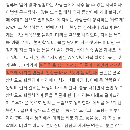
컴퓨터 앞에 앉아 생활하는 사람들에게 자주 볼 수 있는 자세이다.
이번엔 구부정하게 앉는 모습을 해서 의자 등받이에 기대 보자. 이
때 어깨도 안으로 말려있다. 이 자세는 사람들이 생각하는 '바르게'
앉았다고 착각하는 두 번째 자세다. 복부는 긴장되어 있으며 몸무
게는 골반 뒤쪽으로 몰리며 머리는 앞으로 나와있다. 자세는 목과
등 위쪽 부위에 불편함 있다. 몸을 활처럼 뒤로 젖히든 아니면 구부
정하게 하는 자세는 몸을 안 좋게 한다. 몸이 계속 좋은 자세로 알
고 있다. 그래서, 안 좋은 자세만을 끊임없이 반복 하하는 몸을 갖
게 된다. 그러기에
눈을 감은 상태에서 숨을 들어마쉬면서 천천히
척추에 아치를 만들며 천장을 바라보듯이 움직인
다.
골반은 앞쪽
방향으로 회전되며 허리에 아치가 만들어진다. 이때 몸 앞쪽은 이
완되며 길게 열리는 느낌이 나도록 한다. 숨을 내쉬면서 골반 뒤쪽
방향으로 회전시키며 몸을 둥글게 한다. 머리는 아래로 떨어뜨리
며 복부가 몸 쪽으로 말리는 느낌으로 동작한다. 이제를 2~3회 반
복한다. 골반이 앞뒤로 회전할 때 동작은 느리고 부드럽게 이루어
져야 한다. 아치 동작에서 머리는 뒤로 가고, 등을 둥글게 하는 동
작에서 머리는 아래로 떨어진다. 천천히 자세를 멈춘다. 눈을 감은