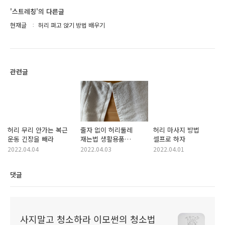
'스트레칭'의 다른글
현재글
허리 펴고 앉기 방법 배우기
관련글
허리 무리 안가는 복근
줄자 없이 허리둘레
허리 마사지 방법
운동 긴장을 빼라
재는법 생활용품
셀프로 하자
활용하자
2022.04.04
2022.04.03
2022.04.01
댓글
사지말고 청소하라 이모썬의 청소법