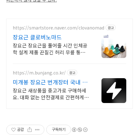
https://smartstore.naver.com/clovanomad
광고
장요근 클로버노마드
장요근 장요근을 풀어줄 시간 인체공
학 설계 제품 끈질긴 허리 무릎 통증
해결 끈질긴 허리 통증 원인은 짧아진
장요근
https://m.bunjang.co.kr/
광고
미개봉 장요근 번개장터 국내 최
대 브랜드 중고거래
장요근 새상품을 중고가로 구매하세
요. 대화 없는 안전결제로 간편하게!
전국 각지에서 올라오는 전국구 최다
상품 매일 10만 개 이상의 신규 상품
업로드
공감
구독하기