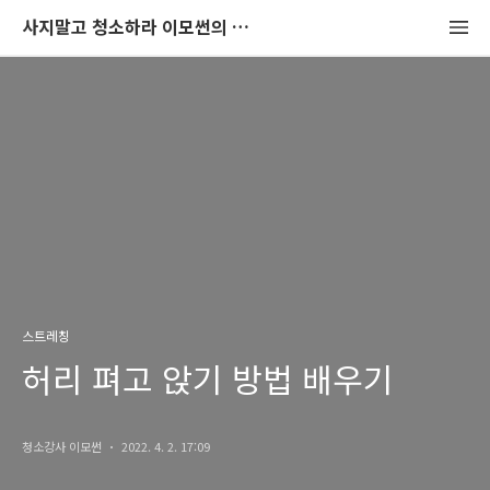
사지말고 청소하라 이모썬의 청소법
스트레칭
허리 펴고 앉기 방법 배우기
청소강사 이모썬
2022. 4. 2. 17:09