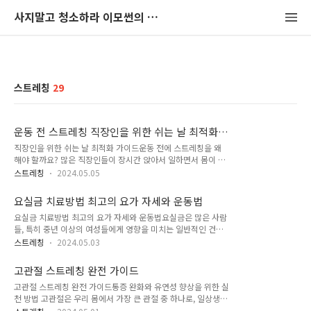
사지말고 청소하라 이모썬의 청소법
스트레칭
29
운동 전 스트레칭 직장인을 위한 쉬는 날 최적화
가이드
직장인을 위한 쉬는 날 최적화 가이드운동 전에 스트레칭을 왜
해야 할까요? 많은 직장인들이 장시간 앉아서 일하면서 몸이 뻣
뻣해지고 근육이 굳어집니다. 만약 이 상태에서 바로 운동을 시
스트레칭
2024.05.05
작한다면, 부상을 입을 가능성이 높아질 수 있습니다. 운동 전 스
트레칭은 이런 위험을 줄여주며, 근육을 부드럽게 풀어줘 운동
요실금 치료방법 최고의 요가 자세와 운동법
효과를 극대화할 수 있도록 돕습니다. 특히 휴일에는 이런 스트
요실금 치료방법 최고의 요가 자세와 운동법요실금은 많은 사람
레칭을 통해 몸의 활력을 되찾고, 쌓인 스트레스도 풀 수 있습니
들, 특히 중년 이상의 여성들에게 영향을 미치는 일반적인 건강
다.운동 전 스트레칭의 중요성운동 전 스트레칭은 근육을 부드럽
문제입니다. 요가 강사로서, 요실금 관리와 치료에 도움이 되는
게 풀어주어 혈류를 증진시키며, 운동 중 근육 손상의 위험을 줄
스트레칭
2024.05.03
요가 기법에 대해 알려드립니다. 요가는 몸의 균형을 잡고 핵심
여줍니다. 또한, 스트레칭은 신체의 유연성을 높여주고, 운동 능
근육을 강화하는 데 큰 도움이 될 뿐만 아니라, 마음의 평화와 정
력을 향상시키는 데 중요한 역할을 합니다. 스트레스가 쌓인 직
고관절 스트레칭 완전 가이드
신적 집중력 향상에도 이점이 있습니다. 요실금 개요요실금은 방
장인에게는 특히 중요하며, 정신적,..
고관절 스트레칭 완전 가이드통증 완화와 유연성 향상을 위한 실
광의 제어력 상실로 인해 비자발적으로 소변이 새는 현상을 말합
천 방법 고관절은 우리 몸에서 가장 큰 관절 중 하나로, 일상생활
니다. 이는 사회적 및 심리적 불편을 초래할 수 있으며, 삶의 질
의 움직임과 밀접한 관련이 있습니다. 건강한 고관절을 유지하는