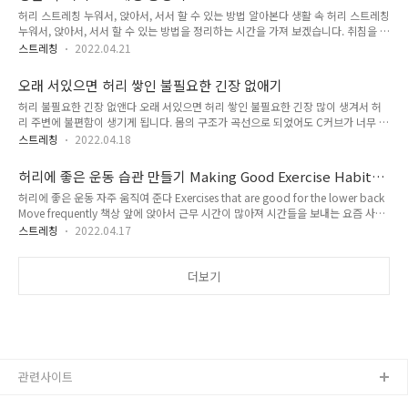
습니다. 허리보호대 활용방법 허리보호대 착용하기에 앞서 설명서를 잘 읽어보고 착
충분한 ..
허리 스트레칭 누워서, 앉아서, 서서 할 수 있는 방법 알아본다 생활 속 허리 스트레칭
용하시는 게 좋습니다. 탄탄하면서 마감 처리가 잘 되어 있는 것이 좋습니다. 장시간
누워서, 앉아서, 서서 할 수 있는 방법을 정리하는 시간을 가져 보겠습니다. 취침을 하
을 사용해도 불편하지 않는 것이 좋겠습니다. 허리보호대 착용했을 때 얇고 옷 위에
고 나서 누워서 일어날 때 불편을 최소화해야만 하는 것이다. 바로 일어났을 때 불편
도 착용하는 것이 편하게 사용할 수 있는 것이 좋겠습니다. 탄탄하게 받쳐주니..
스트레칭
2022.04.21
함을 사람들이 많다. 장시간에 앉아서 근무할 때도 마 친가지로 허리에 부담감을 덜
어주기 위한 것이다. 서서 일하는 판매직을 생각해 보면은 알 수 있다. 그러므로 오늘
오래 서있으면 허리 쌓인 불필요한 긴장 없애기
은 허리 스트레칭 누워서, 앉아서, 서서 할 수 있는 방법을 총정리하는 시간을 가질 것
허리 불필요한 긴장 없앤다 오래 서있으면 허리 쌓인 불필요한 긴장 많이 생겨서 허
입니다. 허리 스트레칭해야만 하는 이유 누워있거나, 앉아서, 서서 장시간을 활용을
리 주변에 불편함이 생기게 됩니다. 몸의 구조가 곡선으로 되었어도 C커브가 너무 과
하다 보면은 몸에 무리가 오는 것은 사람마다 차이가 있다. 내가 장시간을 활용하면
부하게 생기고, 허리의 신전보다는 복부를 잡아주는 게 좋습니다. 무게를 지지하고
서 몸을 잠시 쉬면서 충분한 휴식을 취할 때..
스트레칭
2022.04.18
관절들이 제대로 열려 있게 부드럽게 몸무게가 뼈에서 뼈를 타고 지속적으로 움직여
보는 시간을 가져보겠습니다. 오래 서있으면 허리가 아픈 이유 척추는 인체 중심부
허리에 좋은 운동 습관 만들기 Making Good Exercise Habits
역할을 하는데 허리가 불편하면 걷거나 뛰거나 누워있기까지 어렵게 됩니다. 잠시 오
for Your Back
허리에 좋은 운동 자주 움직여 준다 Exercises that are good for the lower back
래 서있는 것조차도 힘들 것입니다. 인체에 가해지는 압력을 분산을 시켜줘야 하는데
Move frequently 책상 앞에 앉아서 근무 시간이 많아져 시간들을 보내는 요즘 사람
분산을 시켜주지 못하면은 불편이 올 수 있습니다. 오래 서 있어서 허리가 아픈 것은
들은 앉았다가 일어날 때도 허리를 잡고 일어나 불편함을 이야기합니다. 자주 움직임
다리에 힘이 들어가지 않고 오래 서 있어도 힘든 경우도 있습니다..
스트레칭
2022.04.17
없는 요새 한자리에서 머무는 시간이 많아서 , 그런지 허리에 좋은 운동 습관을 만들
기 위한 허리 운동을 알려드리겠습니다. These days, people who spend a lot of
time sitting in front of a desk talk about discomfort when they get up from
더보기
a seat by holding their waist. Since I spend a lot of ti..
관련사이트