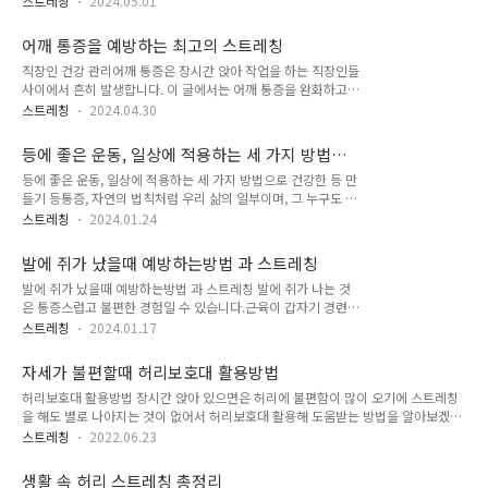
을 현저히 저하시킬 수 있습니다.요실금의 원인요실금은 다양한
스트레칭
2024.05.01
것은 나이와 상관없이 모든 사람에게 중요합니다. 이 글은 고관
원인에 의해 발생할 수 있습니다. 여성의 경우, 임신, 출산, 폐경
절 스트레칭의 중요성을 설명하고, 각각의 필요와 상황에 맞는
이 주된 원인이 될 수 있으며, 남성에서는 전립선 문제가 요실금
어깨 통증을 예방하는 최고의 스트레칭
다양한 스트레칭 방법을 제공하여 고관절의 통증을 완화하고 유
을 유발할 수 있습니다. ..
직장인 건강 관리어깨 통증은 장시간 앉아 작업을 하는 직장인들
연성을 향상시키는 데 도움을 줄 것입니다.고관절의 해부학과 기
사이에서 흔히 발생합니다. 이 글에서는 어깨 통증을 완화하고
능고관절의 역할과 중요성고관절은 상체와 하체를 연결하고, 복
예방할 수 있는 스트레칭 방법을 자세히 설명하고, 직장에서 쉽
잡한 움직임과 무게 지지 역할을 합니다. 건강한 고관절은 보행,
스트레칭
2024.04.30
게 실천할 수 있는 스트레칭을 소개합니다. 각 스트레칭은 근육
달리기, 앉기 등 기본적인 활동을 가능하게 합니다.해부학적 구
의 긴장을 풀고 혈류를 증가시켜 건강한 작업 환경을 조성하는
조고관절은 대퇴골 머리와 골반의 아세타불럼이 결합하여 형성
등에 좋은 운동, 일상에 적용하는 세 가지 방법으
데 도움을 줍니다.어깨 통증의 원인과 그 영향장시간 동안 같은
된 볼록 관절입니다. 이 구조는 운동 범위..
로 건강한 등 만들기
등에 좋은 운동, 일상에 적용하는 세 가지 방법으로 건강한 등 만
자세로 앉아 있는 것은 어깨 주변 근육에 지속적인 긴장을 주어
들기 등통증, 자연의 법칙처럼 우리 삶의 일부이며, 그 누구도 피
통증을 유발할 수 있습니다. 특히 컴퓨터 작업을 많이 하는 직장
할 수 없는 고통입니다. 학생부터 직장인, 주부까지, 사회의 모든
인의 경우, 자세 불균형으로 인해 어깨와 목 주변의 근육이 경직
스트레칭
2024.01.24
구성원들이 이 통증을 경험합니다. 하지만 이런 등통증을 그저
되기 쉽습니다. 어깨 통증은 다양한 원인에 의해 발생할 수 있으
참아내거나 무시하는 것이 아니라, 우리의 손에 익숙한 스트레칭
며, 그로 인한 영향도 상당히 큽니다. 일상생활과 업무 환경 모두
발에 쥐가 났을때 예방하는방법 과 스트레칭
과 운동으로 극복할 수 있다는 사실, 알고 계셨나요? '우리 몸이
에 영향을 미칠 수 있어, 그..
발에 쥐가 났을때 예방하는방법 과 스트레칭 발에 쥐가 나는 것
우리에게 통증으로 외치는 SOS 신호에 우리 자신이 직접 답할
은 통증스럽고 불편한 경험일 수 있습니다.근육이 갑자기 경련을
수 있다'는 것을 의미합니다. 통증을 단순히 견디는 것에서 벗어
일으키는 결과로, 발끝부터 발목까지 다양한 부위에서 발생할 수
나, 적절한 운동으로 이를 해결하고, 더 나아가 예방하는 능동적
스트레칭
2024.01.17
있으면서,근육의 긴장과 이완을 제어하는 이온 불균형, 불충분한
인 자세를 가져볼까요? 우리 몸의 소리에 귀를 기울이고, 적극적
수분 섭취, 과도한 운동, 피로, 부족한 영양소 섭취 등의 결과일
으로 대응하는 자세가 바로 건강한 삶의 첫걸음이라고 할 수 있
자세가 불편할때 허리보호대 활용방법
수 있습니다. 1. 이온 불균형: 근육은 칼슘, 칼륨, 마그네슘 등의
을 것입니다. 목차..
허리보호대 활용방법 장시간 앉아 있으면은 허리에 불편함이 많이 오기에 스트레칭
이온을 필요로 합니다. 이러한 미네랄들은 신경 전달과 근육 수
을 해도 별로 나아지는 것이 없어서 허리보호대 활용해 도움받는 방법을 알아보겠습
축을 도와주는 역할을 합니다. 이온 불균형이 발생하면, 근육은
니다. 허리보호대 필요한 이유 장시간 앉아 있으면은 복부에 힘이 풀려서 축 늘어지
정상적으로 이완되지 않고, 쥐가 발생할 수 있습니다. 이온 불균
스트레칭
2022.06.23
면서 등은 둥글게 말아진 모습이 되는 것입니다. 이런 모습으로 계속 앉아서 생활한
형은 땀을 많이 흘려 수분을 많이 잃었을 때, 특정 약물을 복용할
다면은 얼마나 불편하겠습니까? 그러므로 허리보호대 활용해 도움을 받아야 하는 좋
때, 또는 부적절한 식이 요법으로 인해 일어날 수 있습니다. 2. 불
생활 속 허리 스트레칭 총정리